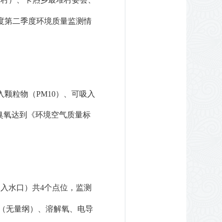
年度第二季度
环境质量
监测情
入颗粒物（
PM10）
、
可吸入
臭氧
达到《环境空气质量标
湖入水口）
共
4
个点位
，
监测
（无量纲）、
溶解氧
、电导