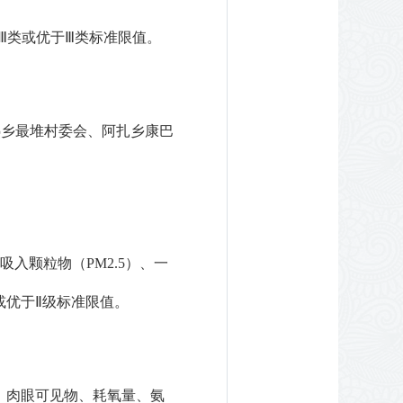
Ⅲ类
或优于
Ⅲ类标准
限值。
热乡最堆村委会、阿扎乡康巴
吸入颗粒物（
PM
2.5
）
、一
。
或优于
Ⅱ
级
标准
限值
味、肉眼可见物、耗氧量、氨