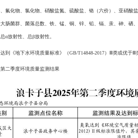
体、氟化物、氯化物、硝酸盐氮、硫酸盐、铬（六价）、亚硝酸
总大肠菌群、菌落总数、铁、锰、铜、锌、铅、镉、汞、砷、硒
总α放射性、总β放射性。
均
达到《地
下
水环境质量标准》（
GB
/T14848
-20
17
）
Ⅲ类
或优于
Ⅲ
5年第二季度环境质量监测结果