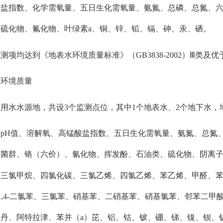
酸盐指数、化学需氧量
、
五日生化需氧量
、氨氮、总磷、
总氮、
、硫化物、氟化物
、叶绿素
a
、
铜、
锌、铅、镉、
砷、
汞、硒。
监测项
均
达到《地表水环境质量标准》（
GB3838-2002）
Ⅲ
类及优
水环境质量
饮用水水源地，
共设
3个
监测
点位，其中
1个地表水、2个地下水
、
pH值、溶解氧、高锰酸盐指数、五日生化需氧量、氨氮、总氮
肠菌群、铬（六价）、氰化物、挥发酚、石油类、硫化物、阴离
、三氯甲烷、四氯化碳、三氯乙烯、四氯乙烯、苯乙烯、甲醛、
、1,4-二氯苯、三氯苯、硝基苯、二硝基苯、硝基氯苯、邻苯二甲
丹、阿特拉津、苯并（a）芘、铝、钴、铍、硼、锑、镍、钡、