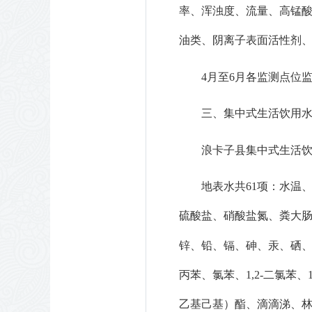
率
、浑浊度、流量、高锰
油类、
阴离子表面活性剂
4月至6月各监测点位
三、集中式生活饮用
浪卡子
县集中式生活
水温
地表水共
61项：
硫酸盐、硝酸盐氮、粪大
锌、铅、镉、砷、汞、硒
丙苯、氯苯、1,2-二氯苯
乙基己基）酯、滴滴涕、林