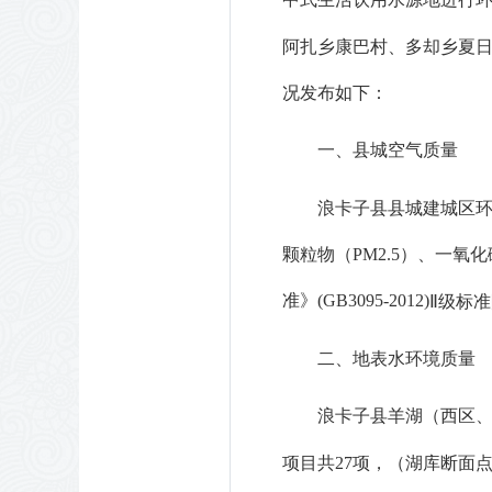
阿扎乡康巴村、多却乡夏
况
发布如下
：
一、县城空气质量
浪卡子县
县城建城区
颗粒物（
PM
2.5
）
、一氧化
准》
(GB3095-2012)
Ⅱ
级
标准
二、
地表水环境质量
浪卡子
县
羊湖（西区
项目
共
27项，
（
湖库断面