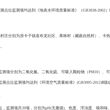
监测点位监测项均
达到《地表水环境质量标准》（
GB3838-2002）
量
测村庄分别为浪卡子镇道布龙社区、果林村（藏曲自然村）
、卡
会。
监测项
分别为
二氧化氮
、
二氧化硫
、
可吸入颗粒物（
PM10）
、
可
监测点位监测项均
达到《环境空气质量标准》
(GB3095-2012)
Ⅱ
级
地
位，监测项共39项，分别为pH(无量级)、色度、浑浊度、嗅和