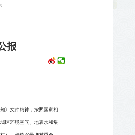
3
公报
通知》
文件精神
，
按照国家相
建城区
环境
空气、
地表水
和集
然村）、卡热乡最堆村委会、