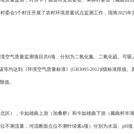
日村委会
5个村庄开展了农村环境质量试点监测工作，
现将
2025
环境空气质量
监测项目共
6项，
分别为
二氧化氮
、
二氧化硫
、
可吸
碳等均
达到《环境空气质量标准》
(GB3095-2012)
。
Ⅰ
级
标准
限值
限值。
、北区），
卡如雄曲上游（加桑桥）和卡如雄曲下游（藏曲村羊
分别为
水温
、
pH
值
点位不测流量，河流断面点位不测叶绿素
a项
）