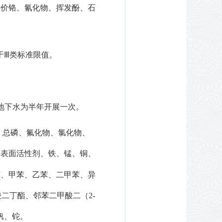
六价铬、氰化物、
挥发酚、石
于
Ⅲ
类
标准限值
。
，地下水为半年开展一次。
、总磷、氟化物、氯化物、
子表面活性剂、铁、锰、铜、
苯、甲苯、乙苯、二甲苯、异
酸二丁酯、邻苯二甲酸二（2-
钒、铊。