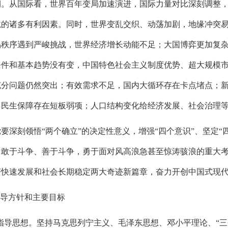
期。从国际看，世界百年变局加速演进，国际力量对比深刻调整
境的诸多有利因素。同时，世界变乱交织、动荡加剧，地缘冲突
易秩序遇到严峻挑战，世界经济增长动能不足；大国博弈更加复
条件和基本趋势没有变，中国特色社会主义制度优势、超大规模
充分问题仍然突出；有效需求不足，国内大循环存在卡点堵点；
，民生保障存在短板弱项；人口结构变化给经济发展、社会治理
深刻领悟“两个确立”的决定性意义，增强“四个意识”、坚定“四
，敢于斗争、善于斗争，勇于面对风高浪急甚至惊涛骇浪的重大
济快速发展和社会长期稳定两大奇迹新篇章，奋力开创中国式现
指导方针和主要目标
的指导思想。坚持马克思列宁主义、毛泽东思想、邓小平理论、“