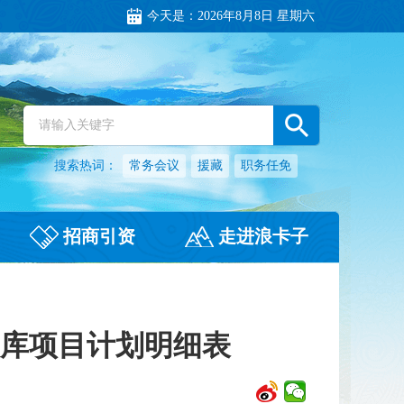
今天是：
2026年8月8日 星期六
搜索热词：
常务会议
援藏
职务任免
招商引资
走进浪卡子
入库项目计划明细表